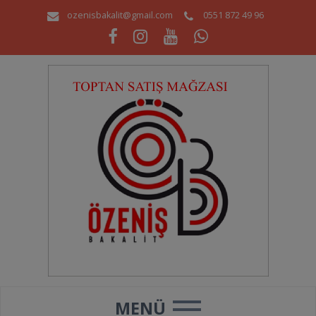
ozenisbakalit@gmail.com
0551 872 49 96
MENÜ