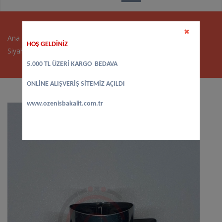
✖
Ana sayfa
>
Tencere Kulpları - Sapları
>
Tencere Elmas Kulp
HOŞ GELDİNİZ
Siyah
5.000 TL ÜZERİ KARGO BEDAVA
ONLİNE ALIŞVERİŞ SİTEMİZ AÇILDI
www.ozenisbakalit.com.tr