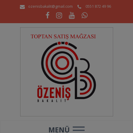
ozenisbakalit@gmail.com
0551 872 49 96
MENÜ