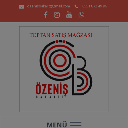
ozenisbakalit@gmail.com
0551 872 49 96
MENÜ