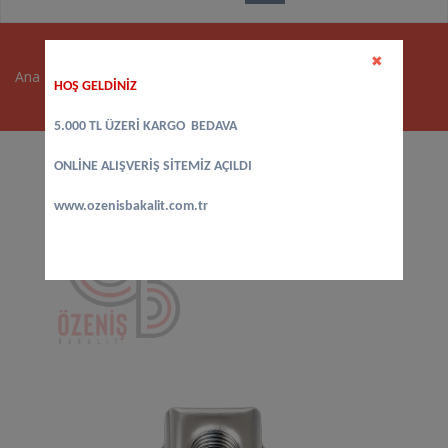
✖
Ana sayfa
>
Tencere Kulpları - Sapları
>
Cecik Akdeniz
HOŞ GELDİNİZ
5.000 TL ÜZERİ KARGO BEDAVA
ONLİNE ALIŞVERİŞ SİTEMİZ AÇILDI
www.ozenisbakalit.com.tr