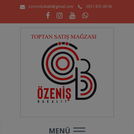
ozenisbakalit@gmail.com
0551 872 49 96
MENÜ