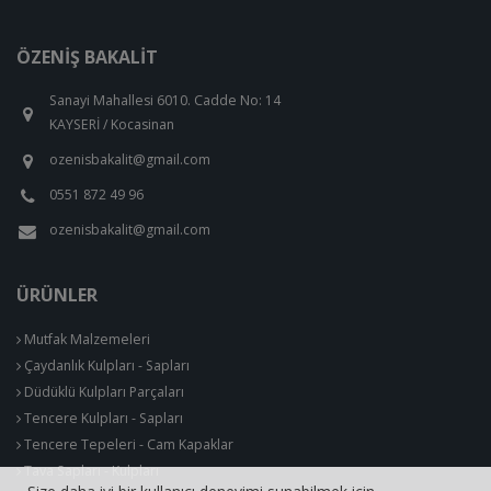
ÖZENIŞ BAKALIT
Sanayi Mahallesi 6010. Cadde No: 14
KAYSERİ / Kocasinan
ozenisbakalit@gmail.com
0551 872 49 96
ozenisbakalit@gmail.com
ÜRÜNLER
Mutfak Malzemeleri
Çaydanlık Kulpları - Sapları
Düdüklü Kulpları Parçaları
Tencere Kulpları - Sapları
Tencere Tepeleri - Cam Kapaklar
Tava Sapları - Kulpları