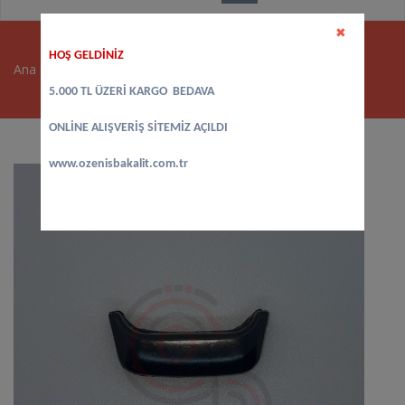
✖
HOŞ GELDİNİZ
Ana sayfa
>
Tencere Kulpları - Sapları
>
İmko Kulp
5.000 TL ÜZERİ KARGO BEDAVA
ONLİNE ALIŞVERİŞ SİTEMİZ AÇILDI
www.ozenisbakalit.com.tr