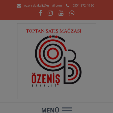
ozenisbakalit@gmail.com
0551 872 49 96
MENÜ