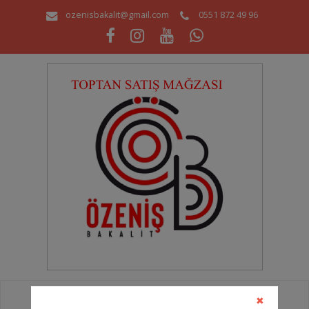
ozenisbakalit@gmail.com
0551 872 49 96
MENÜ
✖