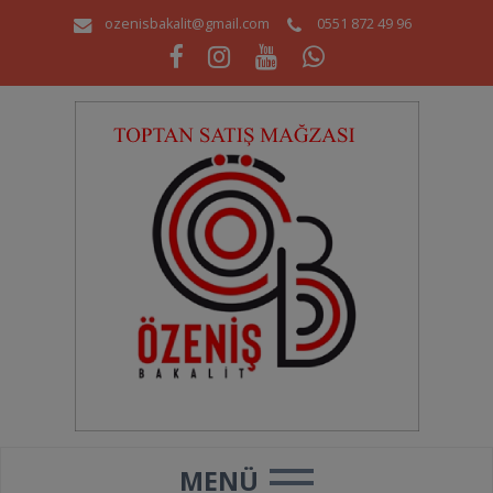
ozenisbakalit@gmail.com
0551 872 49 96
MENÜ