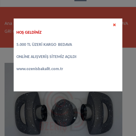
Ana sayfa
>
Tencere Kulpları - Sapları
>
TENCERE KULP TRUVA
✖
GRİ GRANİT
HOŞ GELDİNİZ
5.000 TL ÜZERİ KARGO BEDAVA
ONLİNE ALIŞVERİŞ SİTEMİZ AÇILDI
www.ozenisbakalit.com.tr