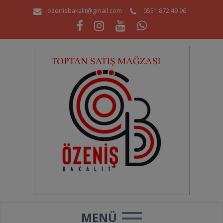
ozenisbakalit@gmail.com
0551 872 49 96
MENÜ