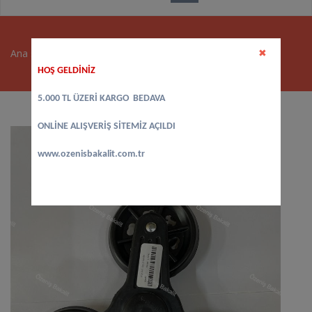
Ana sayfa
>
Mutfak Malzemeleri
>
ÜÇLÜ TEKER
✖
HOŞ GELDİNİZ
5.000 TL ÜZERİ KARGO BEDAVA
ONLİNE ALIŞVERİŞ SİTEMİZ AÇILDI
www.ozenisbakalit.com.tr