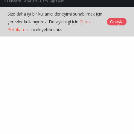
Tencere Tepeleri - Cam Kapaklar
Tava Sapları - Kulpları
Size daha iyi bir kullanıcı deneyimi sunabilmek için
Cezve Kulpları
çerezler kullanıyoruz. Detaylı bilgi için
Çerez
Onayla
Düdüklü Lastikleri
Politikamızı
inceleyebilirsiniz.
Polisaj Malzemeleri
Kaynak Malzemeleri
Semaver Parçaları
Soba Parçaları
Süpürge Filtreleri
Süpürge Sentetik Bez
Süpürge Parçaları
Maske
Eldiven
Özeniş Bakalit © 2026