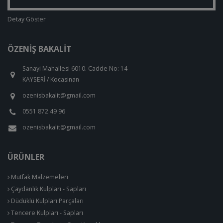
Detay Göster
ÖZENIŞ BAKALIT
Sanayi Mahallesi 6010. Cadde No: 14
KAYSERİ / Kocasinan
ozenisbakalit@gmail.com
0551 872 49 96
ozenisbakalit@gmail.com
ÜRÜNLER
Mutfak Malzemeleri
Çaydanlık Kulpları - Sapları
Düdüklü Kulpları Parçaları
Tencere Kulpları - Sapları