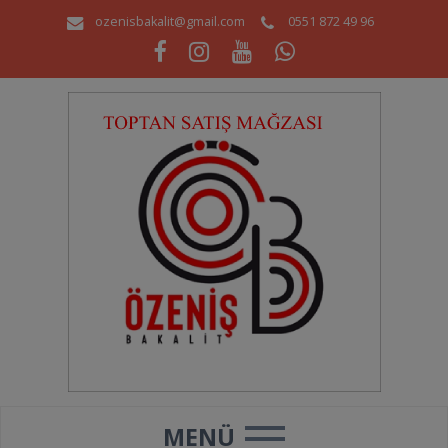
ozenisbakalit@gmail.com
0551 872 49 96
MENÜ