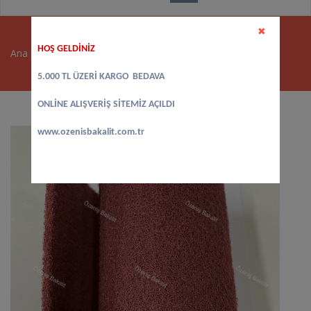
✖
HOŞ GELDİNİZ
Ana sayfa
>
Polisaj Malzemeleri
>
SKOÇ RULO 1 METRE
5.000 TL ÜZERİ KARGO BEDAVA
ONLİNE ALIŞVERİŞ SİTEMİZ AÇILDI
www.ozenisbakalit.com.tr