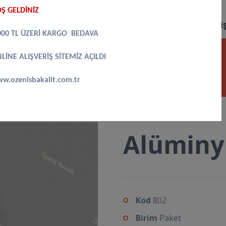
Ş GELDİNİZ
KURUMSAL
ÜRÜNLER
ONLINE ALIŞVERIŞ
İLETI
000 TL ÜZERİ KARGO BEDAVA
LİNE ALIŞVERİŞ SİTEMİZ AÇILDI
um Pul Büyük
w.ozenisbakalit.com.tr
Alüminy
Kod
802
Birim
Paket