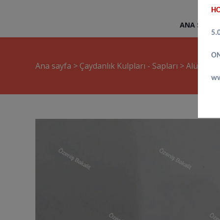
HO
ANA SAYFA
5.
ON
Ana sayfa
>
Çaydanlık Kulpları - Sapları
>
Alüminy
ww