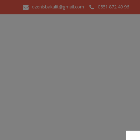
ozenisbakalit@gmail.com
0551 872 49 96