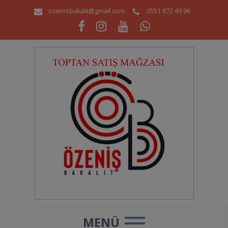
ozenisbakalit@gmail.com
0551 872 49 96
MENÜ