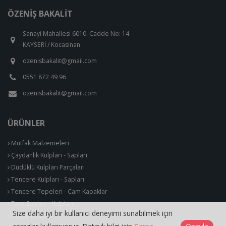
ÖZENIŞ BAKALIT
Sanayi Mahallesi 6010. Cadde No: 14
KAYSERİ / Kocasinan
ozenisbakalit@gmail.com
0551 872 49 96
ozenisbakalit@gmail.com
ÜRÜNLER
Mutfak Malzemeleri
Çaydanlık Kulpları - Sapları
Düdüklü Kulpları Parçaları
Tencere Kulpları - Sapları
Tencere Tepeleri - Cam Kapaklar
Tava Sapları - Kulpları
Size daha iyi bir kullanıcı deneyimi sunabilmek için
Cezve Kulpları