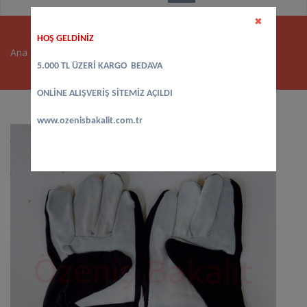
✖
HOŞ GELDİNİZ
Ana sayfa
>
Eldiven
>
Kalın İş Eldiveni Çift
5.000 TL ÜZERİ KARGO BEDAVA
ONLİNE ALIŞVERİŞ SİTEMİZ AÇILDI
www.ozenisbakalit.com.tr