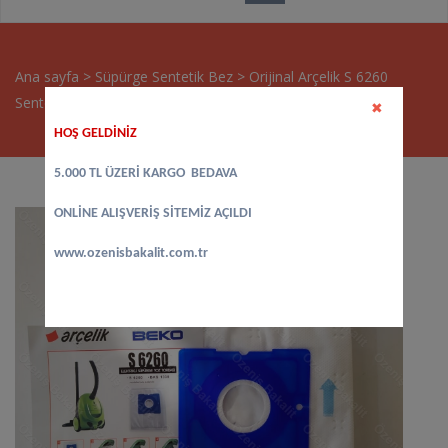
Ana sayfa
>
Süpürge Sentetik Bez
>
Orijinal Arçelik S 6260
Sentetik Süpürge Torbası
✖
HOŞ GELDİNİZ
5.000 TL ÜZERİ KARGO BEDAVA
ONLİNE ALIŞVERİŞ SİTEMİZ AÇILDI
www.ozenisbakalit.com.tr