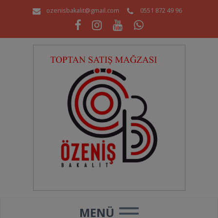
ozenisbakalit@gmail.com
0551 872 49 96
MENÜ